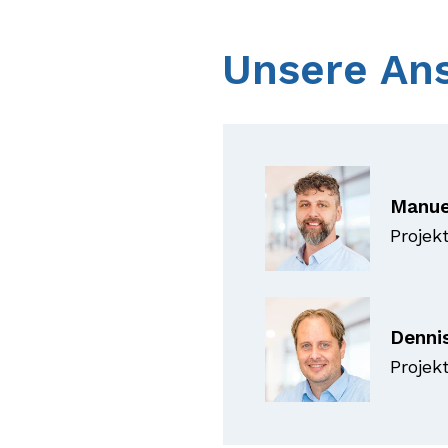
Unsere An
Manue
Projek
Denni
Projek