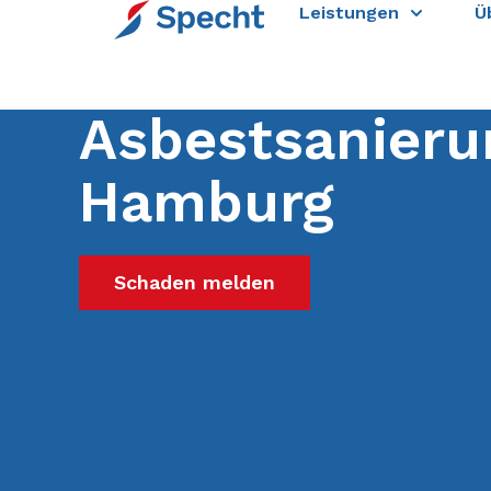
Leistungen
Leistungen
Üb
Ü
Asbestsanieru
Hamburg
Schaden melden