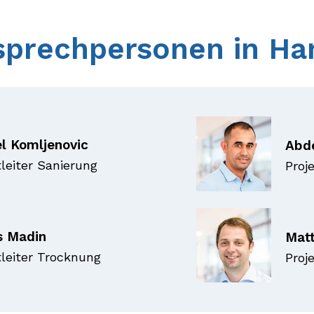
sprechpersonen in H
l Komljenovic
Abde
tleiter Sanierung
Proj
s Madin
Matt
tleiter Trocknung
Proj