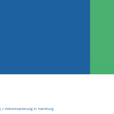
g
»
Asbestsanierung in Hamburg