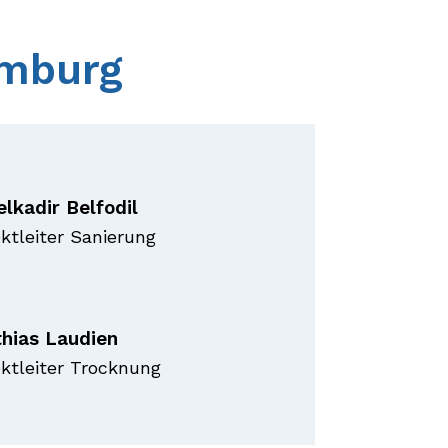
amburg
lkadir Belfodil
ektleiter Sanierung
hias Laudien
ektleiter Trocknung